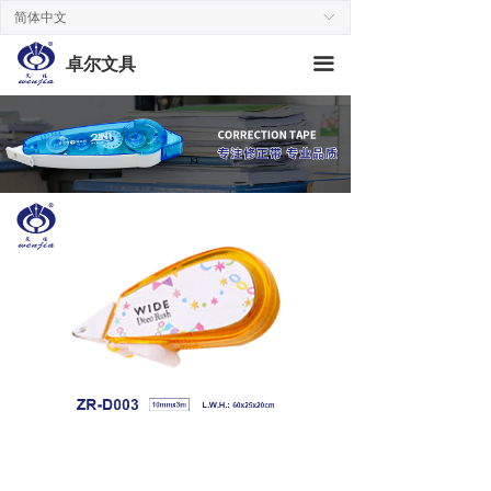
简体中文
ꀅ
끀
卓尔文具